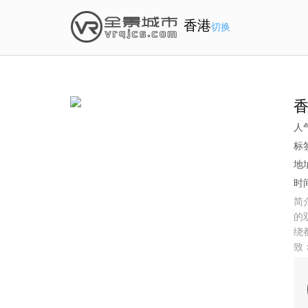
香港
切换
人
标
地
时间
简
的
绕
致
路
多
尚
需