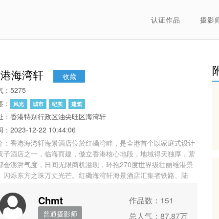
认证作品
摄影
香港海湾轩
收藏
气：5275
签：
风光
城市
纪实
建筑
址：香港特别行政区油尖旺区海湾轩
：2023-12-22 10:44:06
介：香港海湾轩海景酒店位於红磡湾畔，是全港首个以家庭式设计
双子酒店之一，临海而建，傲立香港核心地段，地域得天独厚，萦
都会澎湃气度，日间无限商机溢现，环抱270度世界级壮丽维港景
﹔闪烁东方之珠万丈光芒。红磡海湾轩海景酒店汇集者铁路、陆
、海路三线交通便利，网路四通八达，顷刻穿梭全港，交通选择之
，冠绝全城。户户活动式窗户设计，吸纳充足日光和清新空气，另
Chmt
作品数：151
有少量连花园平台或露台单位，更适合喜爱绿化自然的家庭或住客
普通摄影师
总人气：87.87万
要。