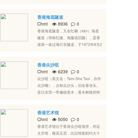
光和清新空气，另尚有少量连花园平台
名的公立研究型大学，世界百强名校，
或露台单位，更适合喜爱绿化自然的家
2020年QS世界大学排名91位，京港大
庭或住客需要。
香港海底隧道
学联盟、沪港大学联盟、粤港澳高校联
Chmt
8936
0
盟、中欧商校联盟、中俄工科大学联
盟、新工科教育国际联盟、克林顿全球
香港海底隧道，又名红磡（kàn）海底
倡议大学、全球能源互联网大学联盟成
隧道（简称红隧、海隧或旧隧），是香
员高校，香港理工大学工商管理学院是
港第一条过海行车隧道，于1972年8月2
同时具有AACSB、EQUIS和AMBA三重
日通车，耗资港币3亿2千万元兴建。这
认证的商学院。
是香港开通最早的一条海底隧道，也是
香港尖沙咀
使用率最高的一条。隧道全长1.86公
Chmt
6239
0
里，跨越维多利亚港，将九龙半岛和香
港岛两岸独立的道路网络连接起来。海
尖沙咀（英文名：Tsim Sha Tsui，亦作
底隧道南端出入口位于奇力岛（又称灯
尖沙嘴），古称尖沙头，旧名香埗头。
笼洲），但因工程关系已经被移平，并
昔日东莞一带遍植香木，香木树根所榨
与香港岛连接。北端出入口所在的土地
得的汁能作香料，名为莞香。由于香港
位于红磡以西，亦是填海所得来的。收
水路交通便利，故香料会先集中贩运至
费广场位于红磡出口，设有14个收费
香港艺术馆
尖沙咀，再用船运至港岛黄竹坑的石排
亭。驾驶人士亦可使用快易通自动收费
Chmt
5050
0
湾，然后从水路运往内地。在明代已发
系统缴费。
展成一聚落。
香港艺术馆位于香港尖沙咀海旁，邻近
太空馆，楼高五层，比旧馆面积约大十