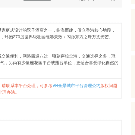
以家庭式设计的双子酒店之一，临海而建，傲立香港核心地段，
，环抱270度世界级壮丽维港景致﹔闪烁东方之珠万丈光芒。
线交通便利，网路四通八达，顷刻穿梭全港，交通选择之多，冠
空气，另尚有少量连花园平台或露台单位，更适合喜爱绿化自然的
，请联系本平台处理，可参考
VR全景城市平台管理公约
版权问题
处理办法。