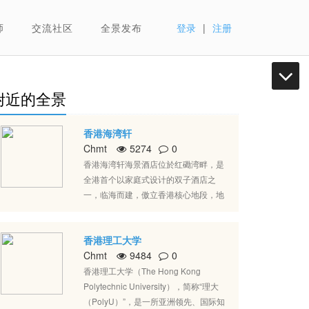
师
交流社区
全景发布
登录
|
注册
附近的全景
香港海湾轩
Chmt
5274
0
香港海湾轩海景酒店位於红磡湾畔，是
全港首个以家庭式设计的双子酒店之
一，临海而建，傲立香港核心地段，地
域得天独厚，萦绕都会澎湃气度，日间
无限商机溢现，环抱270度世界级壮丽
香港理工大学
维港景致﹔闪烁东方之珠万丈光芒。红
Chmt
9484
0
磡海湾轩海景酒店汇集者铁路、陆路、
海路三线交通便利，网路四通八达，顷
香港理工大学（The Hong Kong
刻穿梭全港，交通选择之多，冠绝全
Polytechnic University），简称“理大
城。户户活动式窗户设计，吸纳充足日
（PolyU）”，是一所亚洲领先、国际知