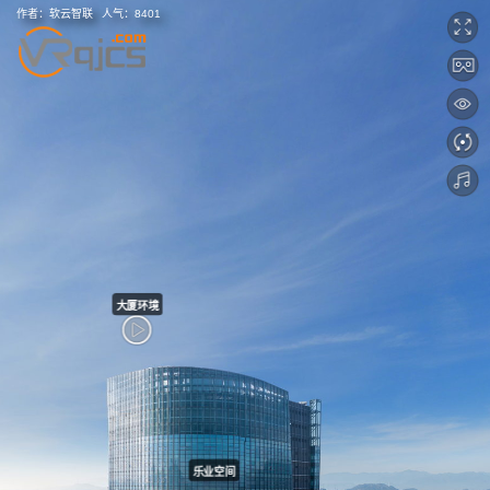
作者：
软云智联
人气：
8401
大厦环境
乐业空间