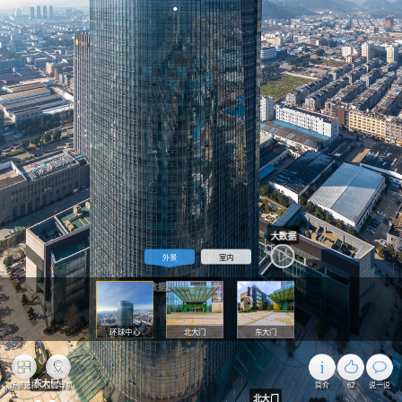
大数据
外景
室内
宁海大数据创新体验中心
环球中心
北大门
东大门
东大门
场景选择
位置导航
简介
62
说一说
北大门