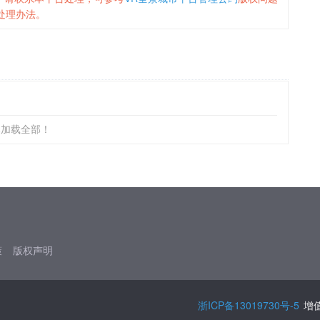
处理办法。
已加载全部！
策
版权声明
浙ICP备13019730号-5
增