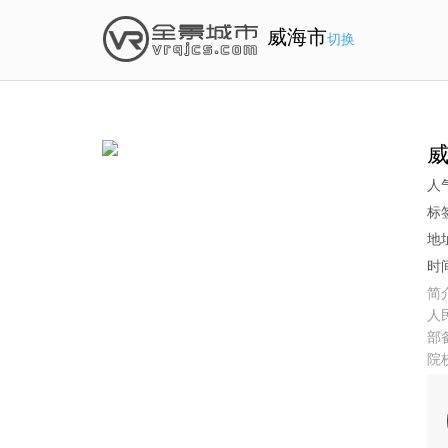
威海市
切换
人气
标
地
时间
简介
人
部
院
月
设
威
职