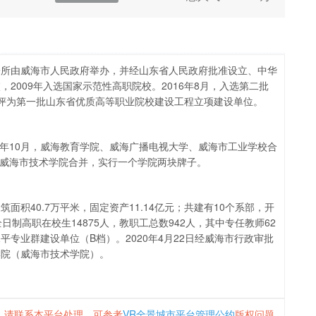
个学院两块牌子。
llege）是一所由威海市人民政府举办，并经山东省人民政府批准设立、中华
2009年入选国家示范性高职院校。2016年8月，入选第二批
校被评为第一批山东省优质高等职业院校建设工程立项建设单位。
00年10月，威海教育学院、威海广播电视大学、威海市工业学校合
与威海市技术学院合并，实行一个学院两块牌子。
建筑面积40.7万平米，固定资产11.14亿元；共建有10个系部，开
全日制高职在校生14875人，教职工总数942人，其中专任教师62
水平专业群建设单位（B档）。2020年4月22日经威海市行政审批
学院（威海市技术学院）。
，请联系本平台处理，可参考
VR全景城市平台管理公约
版权问题