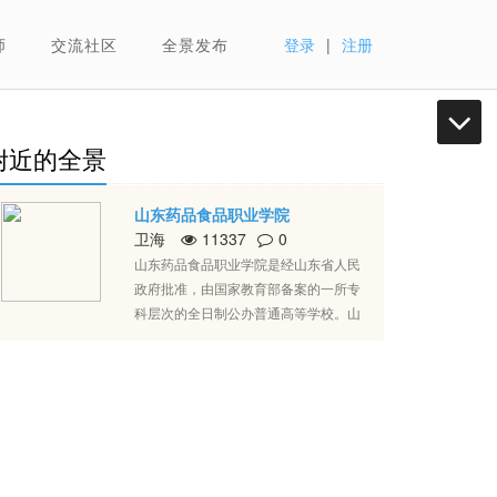
师
交流社区
全景发布
登录
|
注册
附近的全景
山东药品食品职业学院
卫海
11337
0
山东药品食品职业学院是经山东省人民
政府批准，由国家教育部备案的一所专
科层次的全日制公办普通高等学校。山
东药品食品职业学院始建于1958年；
1980年12月，更名为山东省医疗器械技
工学校；1983年12月，更名为山东省医
药工业学校；1999年7月，更名为山东
省医药学校；2005年4月27日，经山东
省人民政府批准，升建为山东药品食品
职业学院。截至2020年6月，学院总占