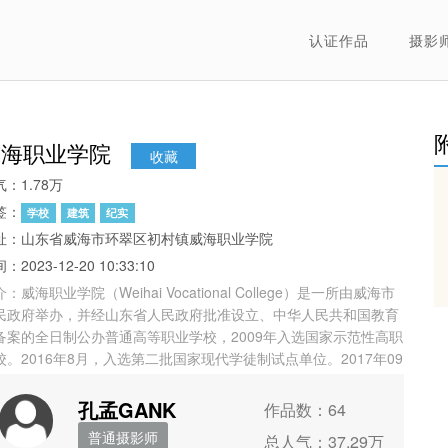
认证作品
摄影
威海职业学院
收藏
：1.78万
签：
学校
建筑
纪实
址：山东省威海市环翠区初村镇威海职业学院
：2023-12-20 10:33:10
：威海职业学院（Weihai Vocational College）是一所由威海市
民政府举办，并经山东省人民政府批准设立、中华人民共和国教育
备案的全日制公办普通高等职业学校，2009年入选国家示范性高职
校。2016年8月，入选第二批国家现代学徒制试点单位。2017年09
26日，学校被评为第一批山东省优质高等职业院校建设工程立项建
单位。威海职业学院的办学源头可追溯至1958年，2000年10月，
孔孟GANK
作品数：64
海教育学院、威海广播电视大学、威海市工业学校合并，成立威海
普通摄影师
总人气：37.29万
业学院；2004年9月，威海职业学院与威海市技术学院合并，实行