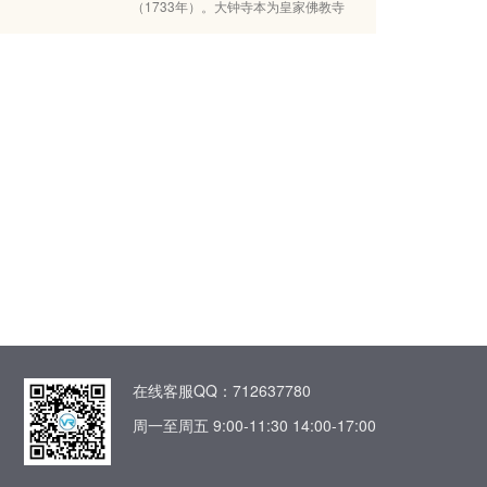
自行审定教授任职资格的高校，国务院
平洋大学联盟、清华—剑桥—MIT低碳
（1733年）。大钟寺本为皇家佛教寺
学位委员会授权一级学科内可自主设置
大学联盟成员，被誉为“红色工程师的摇
庙，于1985年辟为古钟博物馆，馆内展
博士、硕士二级学科及交叉学科的高
篮”。
示中、外古代钟铃共400多件。大钟寺
校，设有研究生院和国家大学科技园，
在1996年获中华人民共和国国务院列入
具备本科自主选拔录取资格。学校以生
全国重点文物保护单位，正式成为受国
物学、生态学为基础，以林学、风景园
家保护的古迹。
林学、林业工程、农林经济管理为特
色，农、理、工、管、经、文、法、
哲、教、艺等多门类协调发展。
在线客服QQ：712637780
周一至周五 9:00-11:30 14:00-17:00