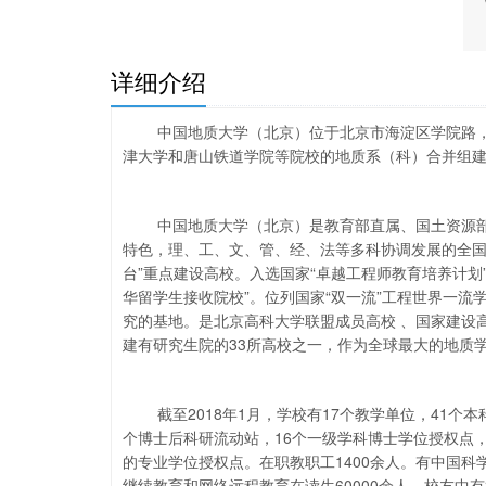
究
际
学
详细介绍
中国地质大学（北京）位于北京市海淀区学院路，
津大学和唐山铁道学院等院校的地质系（科）合并组建
中国地质大学（北京）是教育部直属、国土资源
特色，理、工、文、管、经、法等多科协调发展的全国重点
台”重点建设高校。入选国家“卓越工程师教育培养计划”
华留学生接收院校”。位列国家“双一流”工程世界一
究的基地。是北京高科大学联盟成员高校 、国家建设
建有研究生院的33所高校之一，作为全球最大的地质
截至2018年1月，学校有17个教学单位，41个
个博士后科研流动站，16个一级学科博士学位授权点，
的专业学位授权点。在职教职工1400余人。有中国科学
继续教育和网络远程教育在读生60000余人。校友中有