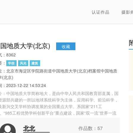
认证作品
摄影
国地质大学(北京)
收藏
气：8362
签：
学校
风光
建筑
址：北京市海淀区学院路街道中国地质大学(北京)档案馆中国地质
学(北京)
：2023-12-22 14:53:24
介：中国地质大学简称地大，是由中华人民共和国教育部直属，国
资源部共建的一所以地球系统科学为主体，应用科学、前沿科学，
及新兴交叉学科协调发展的全国重点大学。系国家“211工
”、“985工程优势学科创新平台”重点建设，国家“双一流”世界一流
科建设高校，列入国家建设高水平大学公派研究生项目、“111计
”、卓越工程师教育培养计划、中国政府奖学金来华留学生接收院
北北
作品数：57
、首批高等学校科技成果转化和技术转移基地，是国家批准设立研