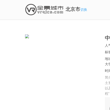
北京市
切换
中
人
标
地
大
时间
简
土
以
程
学
划
校