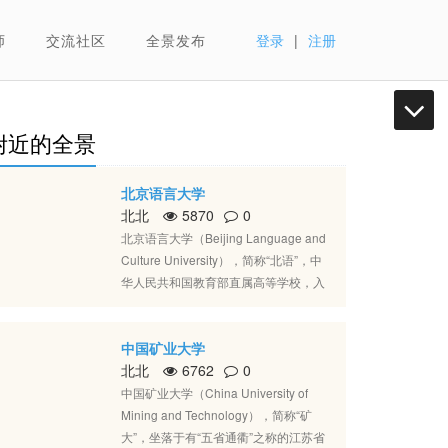
师
交流社区
全景发布
登录
|
注册
附近的全景
北京语言大学
北北
5870
0
北京语言大学（Beijing Language and
Culture University），简称“北语”，中
华人民共和国教育部直属高等学校，入
选国家建设高水平大学公派研究生项
目、特色重点学科项目、教育部来华留
中国矿业大学
学示范基地、中国政府奖学金来华留学
北北
6762
0
生接收院校，是在周恩来总理的亲自关
怀下建立的，创办于1962年，时名
中国矿业大学（China University of
为“外国留学生高等预备学校”；1964年
Mining and Technology），简称“矿
6月由国务院批准定名为“北京语言学
大”，坐落于有“五省通衢”之称的江苏省