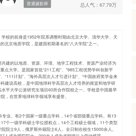
普通摄影师
总人气：67.79万
生院的大学，高水平行业特色大学优质资源共享联盟、地球科学国
大学联盟、“七校联合办学”重要成员，被誉为“中国地球科学的最高
府”。
学校的前身是1952年院系调整时期由北京大学、清华大学、天
的北京地质学院，是建国初期著名的“八大学院”之一。
部共建的以地质、资源、环境、地学工程技术、资源产业经济为
大学。是国家首批“211工程”、"985工程优势学科创新平
、“111计划”、”海外高层次人才引进计划“、“中国政府奖学金来
流学科建设高校，是中国地球科学高层次人才培养的摇篮和地学研
高水平大学公派研究生项目60所合作院校之一。学校是中国最早
学院，在世界地球科学领域享有盛誉。
本科专业。有2个国家一级重点学科，14个省部级重点学科。有13
17个一级学科硕士学位授权点，14个工程硕士领域，11个类型
院院士9人，俄罗斯外籍院士6人。全日制在校生15000余人。
37人成为两院院士，200余人成为省部级以上劳动模范。